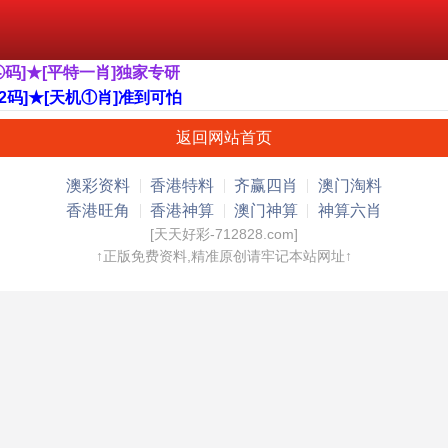
④码]★[平特一肖]独家专研
12码]★[天机①肖]准到可怕
返回网站首页
澳彩资料
香港特料
齐赢四肖
澳门淘料
香港旺角
香港神算
澳门神算
神算六肖
[天天好彩-712828.com]
↑正版免费资料,精准原创请牢记本站网址↑