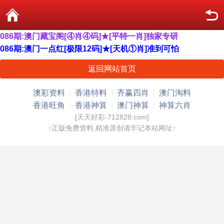
086期:澳门藏宝阁[④肖④码]★[平特一肖]独家专研
086期:澳门一点红[极限12码]★[天机①肖]准到可怕
返回网站首页
澳彩资料
香港特料
齐赢四肖
澳门淘料
香港旺角
香港神算
澳门神算
神算六肖
[天天好彩-712828.com]
↑正版免费资料,精准原创请牢记本站网址↑