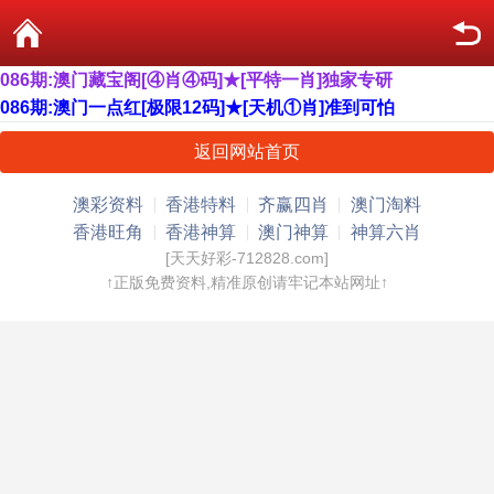
086期:澳门藏宝阁[④肖④码]★[平特一肖]独家专研
086期:澳门一点红[极限12码]★[天机①肖]准到可怕
返回网站首页
澳彩资料
香港特料
齐赢四肖
澳门淘料
香港旺角
香港神算
澳门神算
神算六肖
[天天好彩-712828.com]
↑正版免费资料,精准原创请牢记本站网址↑