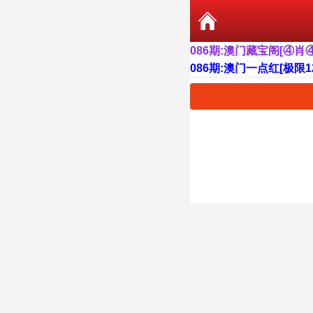
086期:澳门藏宝阁[④肖
086期:澳门一点红[极限