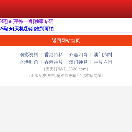
④码]★[平特一肖]独家专研
12码]★[天机①肖]准到可怕
返回网站首页
澳彩资料
香港特料
齐赢四肖
澳门淘料
香港旺角
香港神算
澳门神算
神算六肖
[天天好彩-712828.com]
↑正版免费资料,精准原创请牢记本站网址↑