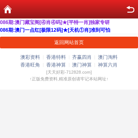
086期:澳门藏宝阁[④肖④码]★[平特一肖]独家专研
086期:澳门一点红[极限12码]★[天机①肖]准到可怕
返回网站首页
澳彩资料
香港特料
齐赢四肖
澳门淘料
香港旺角
香港神算
澳门神算
神算六肖
[天天好彩-712828.com]
↑正版免费资料,精准原创请牢记本站网址↑