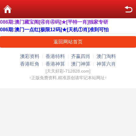
086期:澳门藏宝阁[④肖④码]★[平特一肖]独家专研
086期:澳门一点红[极限12码]★[天机①肖]准到可怕
返回网站首页
澳彩资料
香港特料
齐赢四肖
澳门淘料
香港旺角
香港神算
澳门神算
神算六肖
[天天好彩-712828.com]
↑正版免费资料,精准原创请牢记本站网址↑