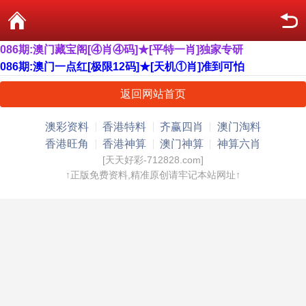
086期:澳门藏宝阁[④肖④码]★[平特一肖]独家专研
086期:澳门一点红[极限12码]★[天机①肖]准到可怕
返回网站首页
澳彩资料
香港特料
齐赢四肖
澳门淘料
香港旺角
香港神算
澳门神算
神算六肖
[天天好彩-712828.com]
↑正版免费资料,精准原创请牢记本站网址↑