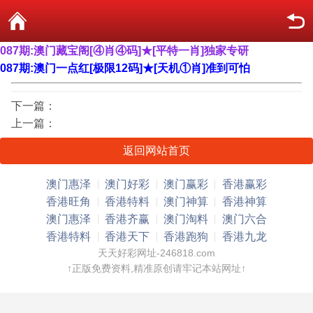
087期:澳门藏宝阁[④肖④码]★[平特一肖]独家专研
087期:澳门一点红[极限12码]★[天机①肖]准到可怕
下一篇：
上一篇：
返回网站首页
澳门惠泽
澳门好彩
澳门赢彩
香港赢彩
香港旺角
香港特料
澳门神算
香港神算
澳门惠泽
香港齐赢
澳门淘料
澳门六合
香港特料
香港天下
香港跑狗
香港九龙
天天好彩网址-246818.com
↑正版免费资料,精准原创请牢记本站网址↑