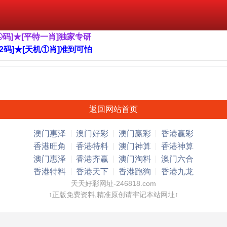
④码]★[平特一肖]独家专研
12码]★[天机①肖]准到可怕
返回网站首页
澳门惠泽
澳门好彩
澳门赢彩
香港赢彩
香港旺角
香港特料
澳门神算
香港神算
澳门惠泽
香港齐赢
澳门淘料
澳门六合
香港特料
香港天下
香港跑狗
香港九龙
天天好彩网址-246818.com
↑正版免费资料,精准原创请牢记本站网址↑