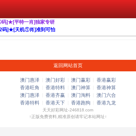
④码]★[平特一肖]独家专研
12码]★[天机①肖]准到可怕
返回网站首页
澳门惠泽
澳门好彩
澳门赢彩
香港赢彩
香港旺角
香港特料
澳门神算
香港神算
澳门惠泽
香港齐赢
澳门淘料
澳门六合
香港特料
香港天下
香港跑狗
香港九龙
天天好彩网址-246818.com
↑正版免费资料,精准原创请牢记本站网址↑